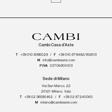
Cambi Casa d'Aste
T
+39 010 8395029
/
F
+39 010 879482/812613
M
info@cambiaste.com
P.IVA
03706800103
Sede di Milano
Via San Marco, 22
20121
Milano
,
Italy
T
+39 02 36590462
/
F
+39 02 87240060
M
milano@cambiaste.com