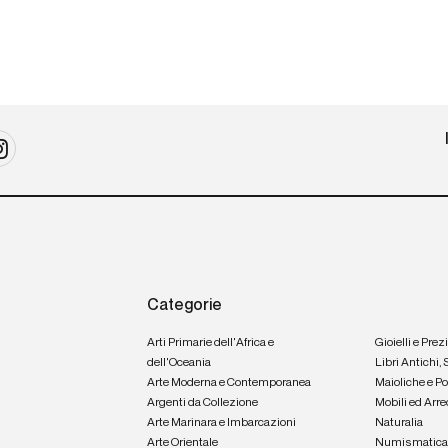
Categorie
Arti Primarie dell'Africa e
Gioielli e Prez
dell'Oceania
Libri Antichi,
Arte Moderna e Contemporanea
Maioliche e P
Argenti da Collezione
Mobili ed Arre
Arte Marinara e Imbarcazioni
Naturalia
Arte Orientale
Numismatic