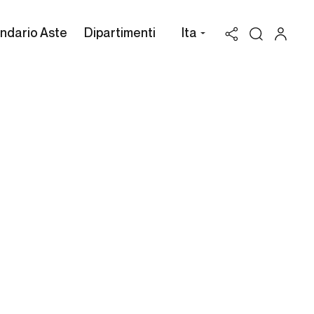
ndario Aste
Dipartimenti
Ita
Valutazione Louis Dorigny
Possiedi un'opera di Louis
Dorigny da vendere? Richiedi
una stima gratuita e
confidenziale.
Cambi Casa d'Aste può assisterti attraverso
l'intero processo di vendita all'asta dei beni in
tuo possesso, per valorizzarli al massimo.
RICHIEDI UNA VALUTAZIONE