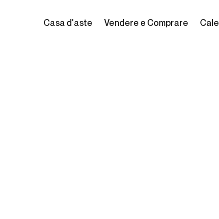
Casa d'aste
Vendere e Comprare
Cale
s Dorigny
54 - Verona, 1742)