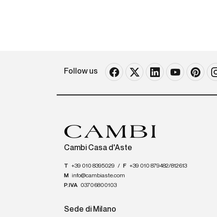
Follow us
Cambi Casa d'Aste
T
+39 010 8395029
/
F
+39 010 879482/812613
M
info@cambiaste.com
P.IVA
03706800103
Sede di Milano