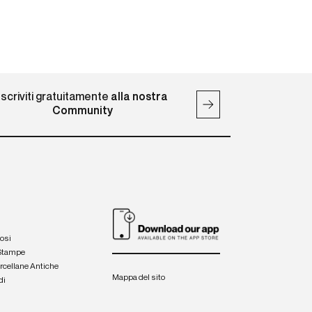
Iscriviti gratuitamente
alla nostra
Community
iosi
 Stampe
orcellane Antiche
Mappa del sito
di
a