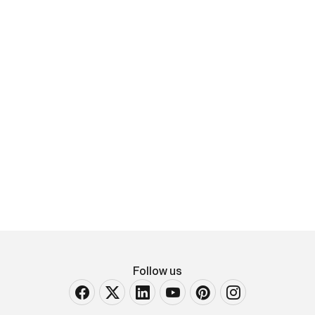
LUCIEN ROCHAT
Triplo calendario in acciaio con inserti in oro,
movimento automatico, quadrante bianco e
fondo a vite, [..]
Follow us