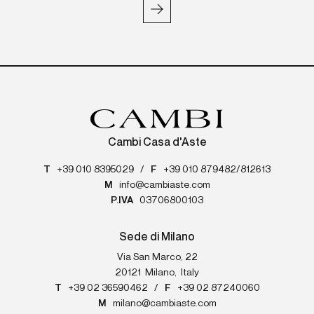
Cambi Casa d'Aste
T
+39 010 8395029
/
F
+39 010 879482/812613
M
info@cambiaste.com
P.IVA
03706800103
Sede di Milano
Via San Marco, 22
20121
Milano
,
Italy
T
+39 02 36590462
/
F
+39 02 87240060
M
milano@cambiaste.com