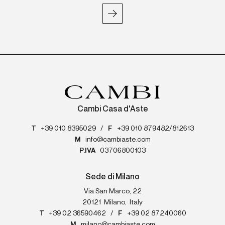
Cambi Casa d'Aste
T
+39 010 8395029
/
F
+39 010 879482/812613
M
info@cambiaste.com
P.IVA
03706800103
Sede di Milano
Via San Marco, 22
20121
Milano
,
Italy
T
+39 02 36590462
/
F
+39 02 87240060
M
milano@cambiaste.com