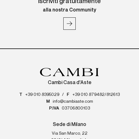
Iscriviti gratuitamente
alla nostra Community
Cambi Casa d'Aste
T
+39 010 8395029
/
F
+39 010 879482/812613
M
info@cambiaste.com
P.IVA
03706800103
Sede di Milano
Via San Marco, 22