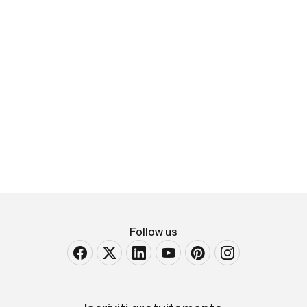
Mathias Leyendecker
Attribuito a
Ritratti di coniugi
coppia di dipinti firmati e datati 1869 olio su tela
Largh. 88 - Alt. 115 cm
VENDUTO
Follow us