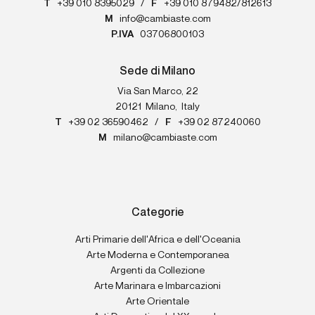
T
+39 010 8395029
/
F
+39 010 879482/812613
M
info@cambiaste.com
P.IVA
03706800103
Sede di Milano
Via San Marco, 22
20121
Milano
,
Italy
T
+39 02 36590462
/
F
+39 02 87240060
M
milano@cambiaste.com
Categorie
Arti Primarie dell'Africa e dell'Oceania
Arte Moderna e Contemporanea
Argenti da Collezione
Arte Marinara e Imbarcazioni
Arte Orientale