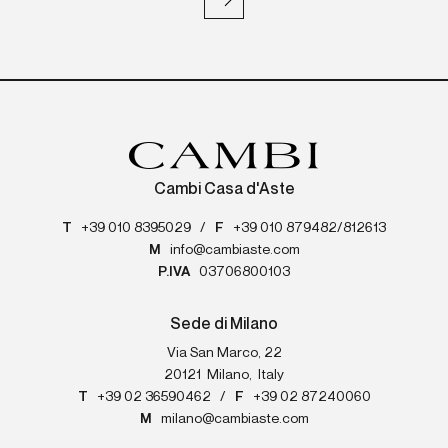
Cambi Casa d'Aste
T
+39 010 8395029
/
F
+39 010 879482/812613
M
info@cambiaste.com
P.IVA
03706800103
Sede di Milano
Via San Marco, 22
20121
Milano
,
Italy
T
+39 02 36590462
/
F
+39 02 87240060
M
milano@cambiaste.com