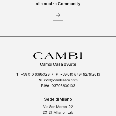
alla nostra Community
Cambi Casa d'Aste
T
+39 010 8395029
/
F
+39 010 879482/812613
M
info@cambiaste.com
P.IVA
03706800103
Sede di Milano
Via San Marco, 22
20121
Milano
,
Italy