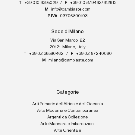
T
+39 010 8395029
/
F
+39 010 879482/812613
M
info@cambiaste.com
P.IVA
03706800103
Sede di Milano
Via San Marco, 22
20121
Milano
,
Italy
T
+39 02 36590462
/
F
+39 02 87240060
M
milano@cambiaste.com
Categorie
Arti Primarie dell'Africa e dell'Oceania
Arte Moderna e Contemporanea
Argenti da Collezione
Arte Marinara e Imbarcazioni
Arte Orientale