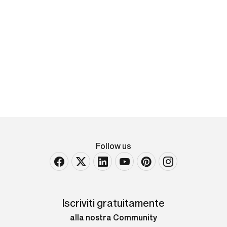
©
Otto Dix
Toter Sappenposten - dal portfolio Der Krieg
dimensioni lastra: 19,2 x 14,5 cm firmato in basso a
sinistra, intitolato in basso a destra acquaforte
Largh. 34,5 - Alt. [..]
VENDUTO
Follow us
Iscriviti gratuitamente
alla nostra Community