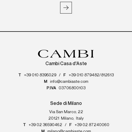
Cambi Casa d'Aste
T
+39 010 8395029
/
F
+39 010 879482/812613
M
info@cambiaste.com
P.IVA
03706800103
Sede di Milano
Via San Marco, 22
20121
Milano
,
Italy
T
+39 02 36590462
/
F
+39 02 87240060
M
milano@cambiaste.com