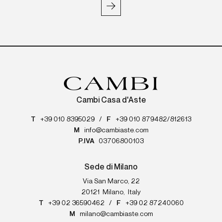
Cambi Casa d'Aste
T
+39 010 8395029
/
F
+39 010 879482/812613
M
info@cambiaste.com
P.IVA
03706800103
Sede di Milano
Via San Marco, 22
20121
Milano
,
Italy
T
+39 02 36590462
/
F
+39 02 87240060
M
milano@cambiaste.com