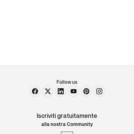
Pietro Gabrini
Alla quercia del tasso, 1864
firmato in basso a sinistra e datato 1864 Acquerello
su carta Largh. 100 - Alt. 67 Cm
VENDUTO
Follow us
Iscriviti gratuitamente
alla nostra Community