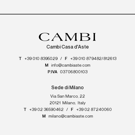
Cambi Casa d'Aste
T
+39 010 8395029
/
F
+39 010 879482/812613
M
info@cambiaste.com
P.IVA
03706800103
Sede di Milano
Via San Marco, 22
20121
Milano
,
Italy
T
+39 02 36590462
/
F
+39 02 87240060
M
milano@cambiaste.com