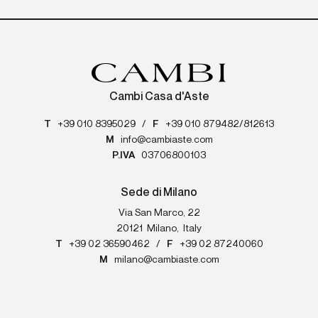
Cambi Casa d'Aste
T
+39 010 8395029
/
F
+39 010 879482/812613
M
info@cambiaste.com
P.IVA
03706800103
Sede di Milano
Via San Marco, 22
20121
Milano
,
Italy
T
+39 02 36590462
/
F
+39 02 87240060
M
milano@cambiaste.com