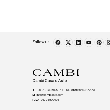
Follow us
Cambi Casa d'Aste
T
+39 010 8395029
/
F
+39 010 879482/812613
M
info@cambiaste.com
P.IVA
03706800103