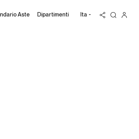
ndario Aste
Dipartimenti
Ita
Valutazione Zaccaria
Drosera
Possiedi un'opera di Zaccaria
Drosera da vendere? Richiedi
una stima gratuita e
confidenziale.
Cambi Casa d'Aste può assisterti attraverso
l'intero processo di vendita all'asta dei beni in
tuo possesso, per valorizzarli al massimo.
RICHIEDI UNA VALUTAZIONE