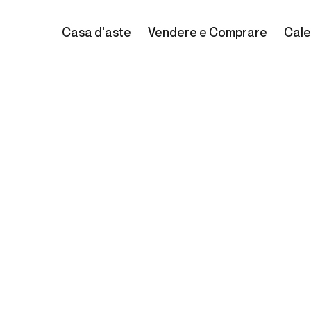
Casa d'aste
Vendere e Comprare
Cale
aria Drosera
906 - Genova, 1989)