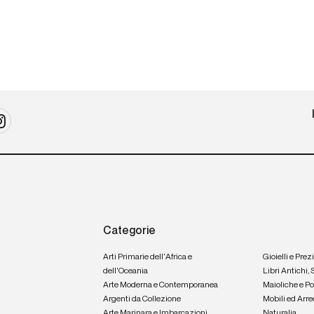
Categorie
Arti Primarie dell'Africa e
Gioielli e Prez
dell'Oceania
Libri Antichi,
Arte Moderna e Contemporanea
Maioliche e P
Argenti da Collezione
Mobili ed Arre
Arte Marinara e Imbarcazioni
Naturalia