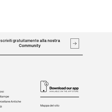
Iscriviti gratuitamente
alla nostra
Community
iosi
 Stampe
orcellane Antiche
Mappa del sito
di