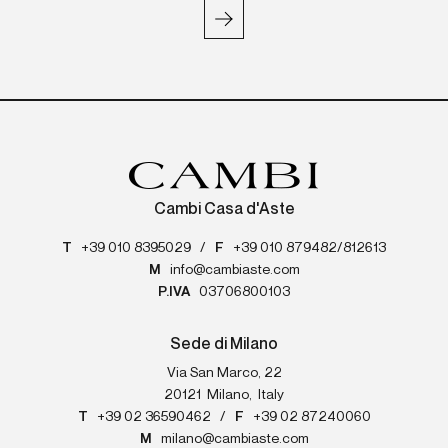
Cambi Casa d'Aste
T
+39 010 8395029
/
F
+39 010 879482/812613
M
info@cambiaste.com
P.IVA
03706800103
Sede di Milano
Via San Marco, 22
20121
Milano
,
Italy
T
+39 02 36590462
/
F
+39 02 87240060
M
milano@cambiaste.com