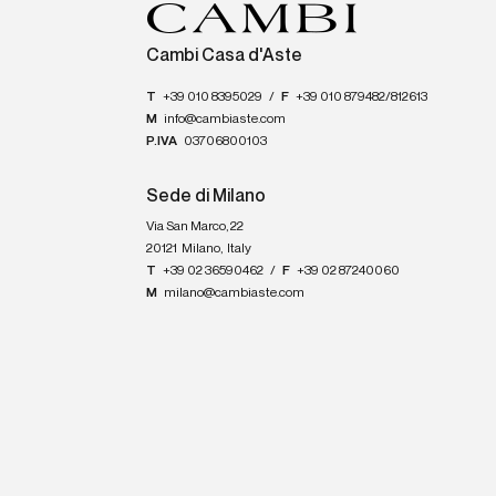
Cambi Casa d'Aste
T
+39 010 8395029
/
F
+39 010 879482/812613
M
info@cambiaste.com
P.IVA
03706800103
Sede di Milano
Via San Marco, 22
20121
Milano
,
Italy
T
+39 02 36590462
/
F
+39 02 87240060
M
milano@cambiaste.com