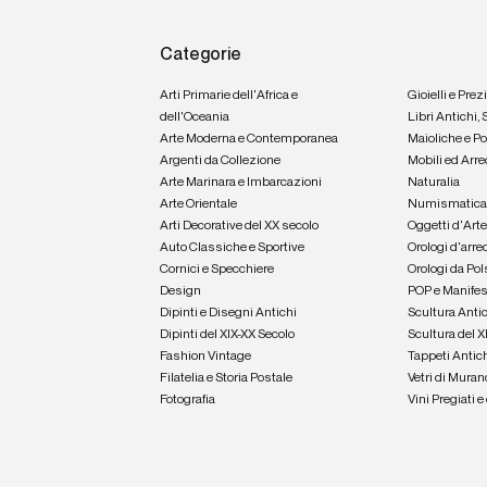
Categorie
Arti Primarie dell'Africa e
Gioielli e Prez
dell'Oceania
Libri Antichi,
Arte Moderna e Contemporanea
Maioliche e P
Argenti da Collezione
Mobili ed Arre
Arte Marinara e Imbarcazioni
Naturalia
Arte Orientale
Numismatic
Arti Decorative del XX secolo
Oggetti d'Art
Auto Classiche e Sportive
Orologi d'arre
Cornici e Specchiere
Orologi da Pol
Design
POP e Manifes
Dipinti e Disegni Antichi
Scultura Anti
Dipinti del XIX-XX Secolo
Scultura del X
Fashion Vintage
Tappeti Antic
Filatelia e Storia Postale
Vetri di Muran
Fotografia
Vini Pregiati 