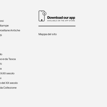
iosi
 Stampe
orcellane Antiche
Mappa del sito
di
a
e
do
so e da Tasca
ti
ca
IX-XX secolo
hi
o del XX secolo
e da Collezione