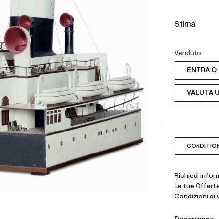
Stima
Venduto
ENTRA O 
VALUTA U
CONDITIO
Richiedi infor
Le tue Offert
Condizioni di 