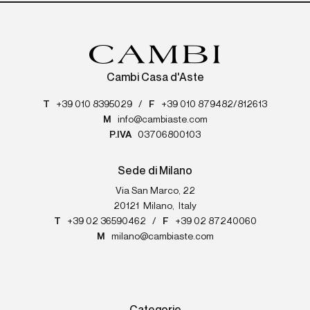
Cambi Casa d'Aste
T
+39 010 8395029
/
F
+39 010 879482/812613
M
info@cambiaste.com
P.IVA
03706800103
Sede di Milano
Via San Marco, 22
20121
Milano
,
Italy
T
+39 02 36590462
/
F
+39 02 87240060
M
milano@cambiaste.com