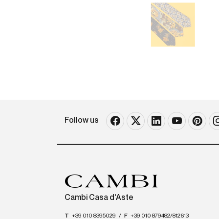
Follow us
Cambi Casa d'Aste
T
+39 010 8395029
/
F
+39 010 879482/812613