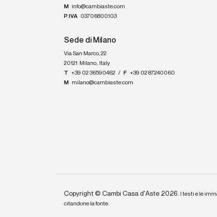
M
info@cambiaste.com
P.IVA
03706800103
Sede di Milano
Via San Marco, 22
20121
Milano
,
Italy
T
+39 02 36590462
/
F
+39 02 87240060
M
milano@cambiaste.com
Copyright © Cambi Casa d'Aste 2026.
I testi e le imm
citandone la fonte.