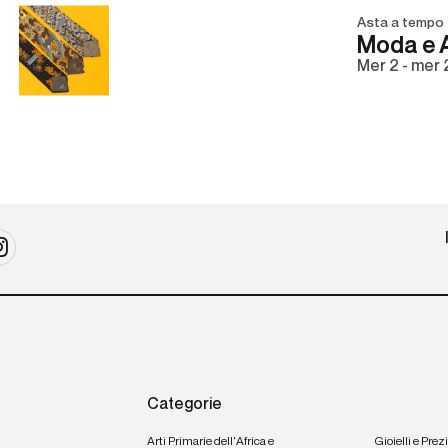
Asta a tempo
Moda e A
mer
2 -
mer
Categorie
Arti Primarie dell'Africa e
Gioielli e Prez