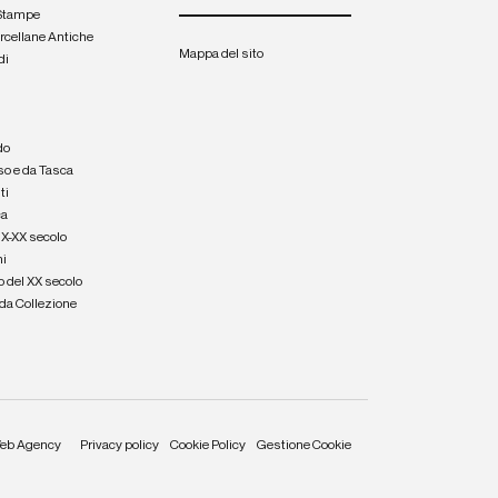
 Stampe
orcellane Antiche
Mappa del sito
di
a
e
do
so e da Tasca
ti
ca
IX-XX secolo
hi
o del XX secolo
e da Collezione
eb Agency
Privacy policy
Cookie Policy
Gestione Cookie