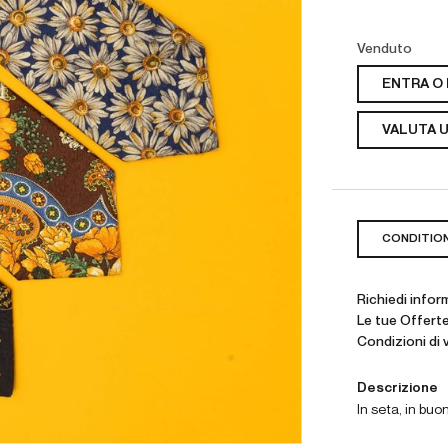
Venduto
ENTRA O 
VALUTA U
CONDITIO
Richiedi infor
Le tue Offert
Condizioni di 
Descrizione
In seta, in buo