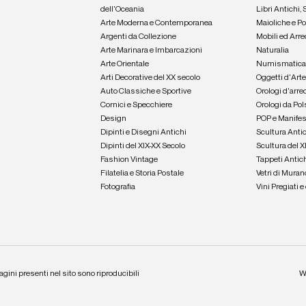
dell'Oceania
Libri Antichi,
Arte Moderna e Contemporanea
Maioliche e P
Argenti da Collezione
Mobili ed Arre
Arte Marinara e Imbarcazioni
Naturalia
Arte Orientale
Numismatic
Arti Decorative del XX secolo
Oggetti d'Art
Auto Classiche e Sportive
Orologi d'arre
Cornici e Specchiere
Orologi da Pol
Design
POP e Manifes
Dipinti e Disegni Antichi
Scultura Anti
Dipinti del XIX-XX Secolo
Scultura del X
Fashion Vintage
Tappeti Antic
Filatelia e Storia Postale
Vetri di Muran
Fotografia
Vini Pregiati 
agini presenti nel sito sono riproducibili
W