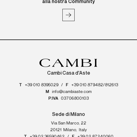
alla nostra Community
Cambi Casa d'Aste
T
+39 010 8395029
/
F
+39 010 879482/812613
M
info@cambiaste.com
P.IVA
03706800103
Sede di Milano
Via San Marco, 22
20121
Milano
,
Italy
T
+39 02 36590462
/
F
+39 02 87240060