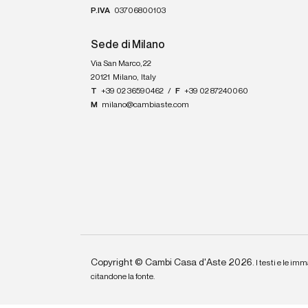
P.IVA
03706800103
Sede di Milano
Via San Marco, 22
20121
Milano
,
Italy
T
+39 02 36590462
/
F
+39 02 87240060
M
milano@cambiaste.com
Copyright © Cambi Casa d'Aste 2026.
I testi e le imm
citandone la fonte.