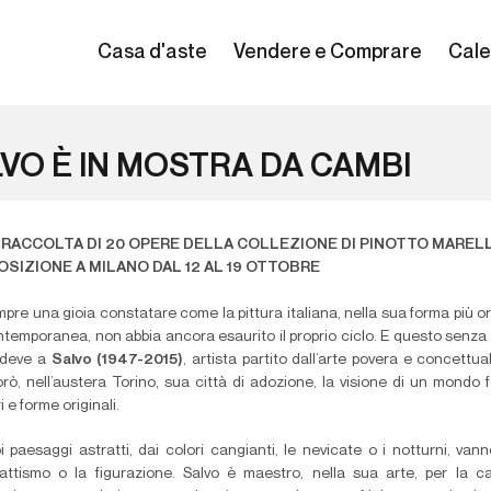
Casa d'aste
Vendere e Comprare
Cale
VO È IN MOSTRA DA CAMBI
 RACCOLTA DI 20 OPERE DELLA COLLEZIONE DI PINOTTO MARELL
OSIZIONE A MILANO DAL 12 AL 19 OTTOBRE
mpre una gioia constatare come la pittura italiana, nella sua forma più or
ntemporanea, non abbia ancora esaurito il proprio ciclo. E questo senza
i deve a
Salvo (1947-2015)
, artista partito dall’arte povera e concettua
rò, nell’austera Torino, sua città di adozione, la visione di un mondo f
i e forme originali.
i paesaggi astratti, dai colori cangianti, le nevicate o i notturni, vann
trattismo o la figurazione. Salvo è maestro, nella sua arte, per la ca