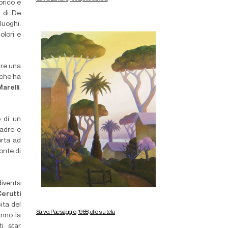
orico e
e di De
luoghi,
colori e
are una
 che ha
arelli
,
o di un
padre e
orta ad
fonte di
diventa
erutti
ita del
Salvo. Paesaggio, 1988, olio su tela
anno la
ti star