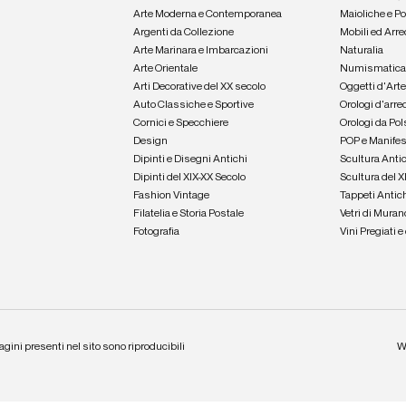
Arte Moderna e Contemporanea
Maioliche e P
Argenti da Collezione
Mobili ed Arre
Arte Marinara e Imbarcazioni
Naturalia
Arte Orientale
Numismatic
Arti Decorative del XX secolo
Oggetti d'Art
Auto Classiche e Sportive
Orologi d'arre
Cornici e Specchiere
Orologi da Pol
Design
POP e Manifes
Dipinti e Disegni Antichi
Scultura Anti
Dipinti del XIX-XX Secolo
Scultura del X
Fashion Vintage
Tappeti Antic
Filatelia e Storia Postale
Vetri di Muran
Fotografia
Vini Pregiati 
agini presenti nel sito sono riproducibili
W