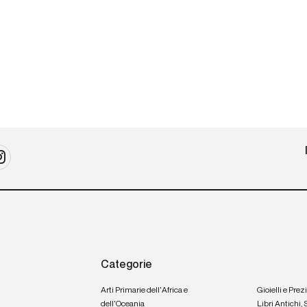
Categorie
Arti Primarie dell'Africa e
Gioielli e Prez
dell'Oceania
Libri Antichi,