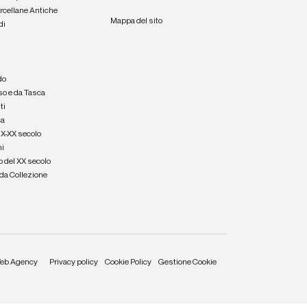
orcellane Antiche
Mappa del sito
di
a
e
do
so e da Tasca
ti
ca
IX-XX secolo
hi
o del XX secolo
e da Collezione
eb Agency
Privacy policy
Cookie Policy
Gestione Cookie