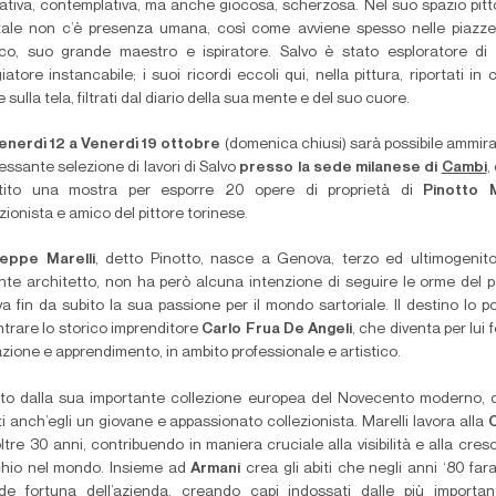
ativa, contemplativa, ma anche giocosa, scherzosa. Nel suo spazio pitt
ale non c’è presenza umana, così come avviene spesso nelle piazz
ico, suo grande maestro e ispiratore. Salvo è stato esploratore di 
iatore instancabile; i suoi ricordi eccoli qui, nella pittura, riportati in 
 sulla tela, filtrati dal diario della sua mente e del suo cuore.
enerdì 12 a Venerdì 19 ottobre
(domenica chiusi) sarà possibile ammir
essante selezione di lavori di Salvo
presso la sede milanese di
Cambi
,
stito una mostra per esporre 20 opere di proprietà di
Pinotto M
zionista e amico del pittore torinese.
eppe Marelli
, detto Pinotto, nasce a Genova, terzo ed ultimogenit
lante architetto, non ha però alcuna intenzione di seguire le orme del 
va fin da subito la sua passione per il mondo sartoriale. Il destino lo p
ntrare lo storico imprenditore
Carlo Frua De Angeli
, che diventa per lui 
azione e apprendimento, in ambito professionale e artistico.
ito dalla sua importante collezione europea del Novecento moderno, 
ti anch’egli un giovane e appassionato collezionista. Marelli lavora alla
C
ltre 30 anni, contribuendo in maniera cruciale alla visibilità e alla cresc
hio nel mondo. Insieme ad
Armani
crea gli abiti che negli anni ‘80 far
de fortuna dell’azienda, creando capi indossati dalle più importan