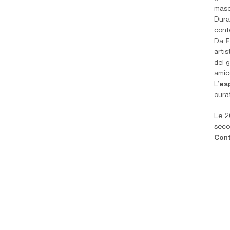
masch
Dura
conte
Da
F
arti
del g
amic
L’
es
curat
Le 2
seco
Con