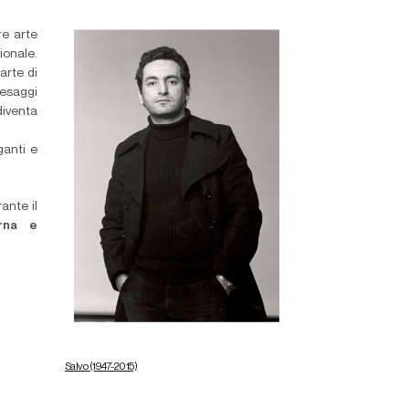
re arte
ionale.
arte di
aesaggi
diventa
ganti e
ante il
rna e
Salvo (1947-2015)