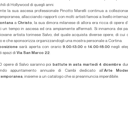
ili di Hollywood di quegli anni.
nte la sua ascesa professionale Pinotto Marelli continua a colleziona
mporanea, allacciando rapporti con molti artisti famosi a livello internaz
ontana
a
Christo
, la sua dimora milanese di allora era ricca di opere d’
sti un tempo in ascesa ed ora ampiamente affermati. Si innamora dei p
iovane artista torinese Salvo, del quale acquista diverse opere, di cui 
o e che sponsorizza organizzandogli una mostra personale a Cortina.
posizione
sarà aperta con orario
9.00-13.00
e
14.00-18.00
negli ele
i spazi di
Via San Marco 22
.
0 opere di Salvo saranno poi
battute in asta martedì 4 dicembre
dur
ndo appuntamento annuale di Cambi dedicato all’
Arte Mode
temporanea
, insieme a un catalogo che si preannuncia imperdibile.