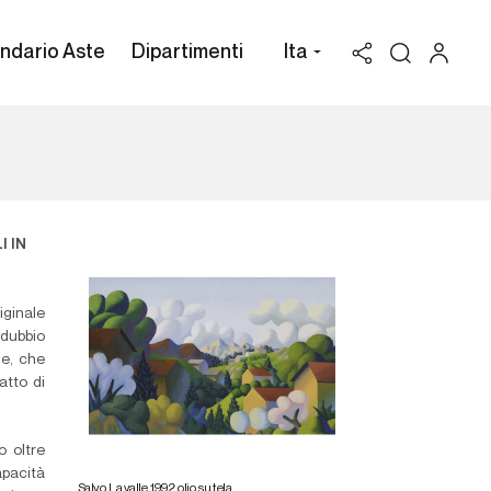
ndario Aste
Dipartimenti
Ita
I IN
iginale
 dubbio
le, che
atto di
o oltre
pacità
Salvo. La valle, 1992, olio su tela