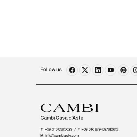
Follow us
Cambi Casa d'Aste
T
+39 010 8395029
/
F
+39 010 879482/812613
M
info@cambiaste.com