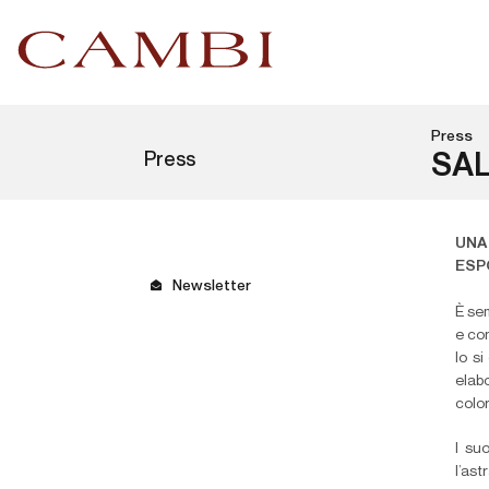
Press
Press
SAL
UNA
ESP
Newsletter
È se
e co
lo s
elabo
color
I suo
l’as