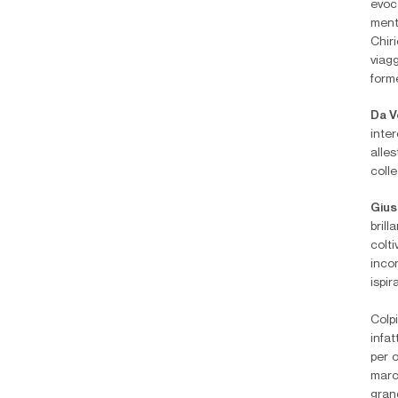
evoc
ment
Chir
viagg
forme
Da V
inter
alle
colle
Gius
bril
colti
inco
ispir
Colp
infat
per o
marc
gran