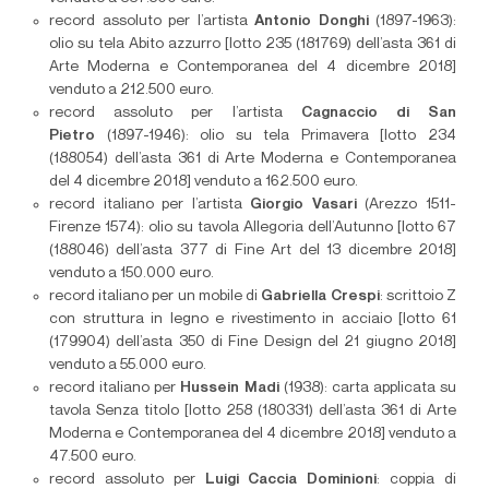
record assoluto per l’artista
Antonio Donghi
(1897-1963):
olio su tela Abito azzurro [lotto 235 (181769) dell’asta 361 di
Arte Moderna e Contemporanea del 4 dicembre 2018]
venduto a 212.500 euro.
record assoluto per l’artista
Cagnaccio di San
Pietro
(1897-1946): olio su tela Primavera [lotto 234
(188054) dell’asta 361 di Arte Moderna e Contemporanea
del 4 dicembre 2018] venduto a 162.500 euro.
record italiano per l’artista
Giorgio Vasari
(Arezzo 1511-
Firenze 1574): olio su tavola Allegoria dell’Autunno [lotto 67
(188046) dell’asta 377 di Fine Art del 13 dicembre 2018]
venduto a 150.000 euro.
record italiano per un mobile di
Gabriella Crespi
: scrittoio Z
con struttura in legno e rivestimento in acciaio [lotto 61
(179904) dell’asta 350 di Fine Design del 21 giugno 2018]
venduto a 55.000 euro.
record italiano per
Hussein Madi
(1938): carta applicata su
tavola Senza titolo [lotto 258 (180331) dell’asta 361 di Arte
Moderna e Contemporanea del 4 dicembre 2018] venduto a
47.500 euro.
record assoluto per
Luigi Caccia Dominioni
: coppia di