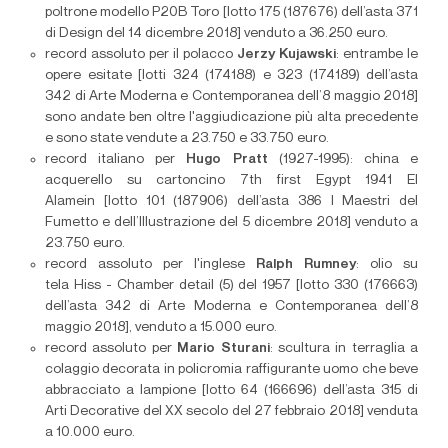
poltrone modello P20B Toro [lotto 175 (187676) dell’asta 371
di Design del 14 dicembre 2018] venduto a 36.250 euro.
record assoluto per il polacco
Jerzy Kujawski
: entrambe le
opere esitate [lotti 324 (174188) e 323 (174189) dell’asta
342 di Arte Moderna e Contemporanea dell’8 maggio 2018]
sono andate ben oltre l'aggiudicazione più alta precedente
e sono state vendute a 23.750 e 33.750 euro.
record italiano per
Hugo Pratt
(1927-1995): china e
acquerello su cartoncino 7th first Egypt 1941 El
Alamein [lotto 101 (187906) dell’asta 386 I Maestri del
Fumetto e dell’Illustrazione del 5 dicembre 2018] venduto a
23.750 euro.
record assoluto per l'inglese
Ralph Rumney
: olio su
tela Hiss - Chamber detail (5) del 1957 [lotto 330 (176663)
dell’asta 342 di Arte Moderna e Contemporanea dell’8
maggio 2018], venduto a 15.000 euro.
record assoluto per
Mario Sturani
: scultura in terraglia a
colaggio decorata in policromia raffigurante uomo che beve
abbracciato a lampione [lotto 64 (166696) dell’asta 315 di
Arti Decorative del XX secolo del 27 febbraio 2018] venduta
a 10.000 euro.