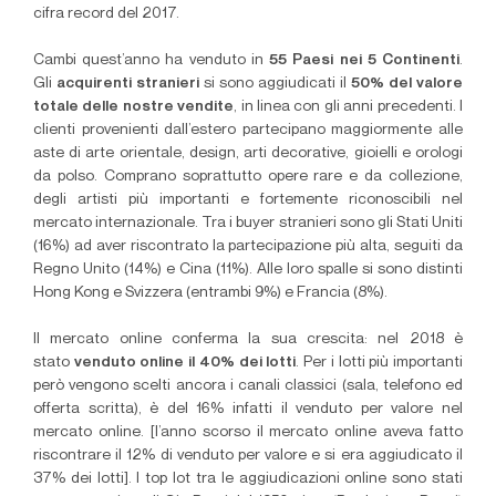
cifra record del 2017.
Cambi quest’anno ha venduto in
55 Paesi nei 5 Continenti
.
Gli
acquirenti stranieri
si sono aggiudicati il
50% del valore
totale delle nostre vendite
, in linea con gli anni precedenti. I
clienti provenienti dall’estero partecipano maggiormente alle
aste di arte orientale, design, arti decorative, gioielli e orologi
da polso. Comprano soprattutto opere rare e da collezione,
degli artisti più importanti e fortemente riconoscibili nel
mercato internazionale. Tra i buyer stranieri sono gli Stati Uniti
(16%) ad aver riscontrato la partecipazione più alta, seguiti da
Regno Unito (14%) e Cina (11%). Alle loro spalle si sono distinti
Hong Kong e Svizzera (entrambi 9%) e Francia (8%).
Il mercato online conferma la sua crescita: nel 2018 è
stato
venduto online il 40% dei lotti
. Per i lotti più importanti
però vengono scelti ancora i canali classici (sala, telefono ed
offerta scritta), è del 16% infatti il venduto per valore nel
mercato online. [l’anno scorso il mercato online aveva fatto
riscontrare il 12% di venduto per valore e si era aggiudicato il
37% dei lotti]. I top lot tra le aggiudicazioni online sono stati