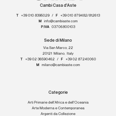
Cambi Casa d'Aste
T
+39 010 8395029
/
F
+39 010 879482/812613
M
info@cambiaste.com
P.IVA
03706800103
Sede di Milano
Via San Marco, 22
20121
Milano
,
Italy
T
+39 02 36590462
/
F
+39 02 87240060
M
milano@cambiaste.com
Categorie
Arti Primarie dell'Africa e dell'Oceania
Arte Moderna e Contemporanea
Argenti da Collezione