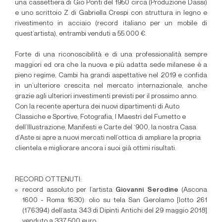
una cassettiera di Gio Ponti del 1950 circa (Produzione Dassi)
e uno scrittoio Z di Gabriella Crespi con struttura in legno e
rivestimento in acciaio (record italiano per un mobile di
quest’artista), entrambi venduti a 55.000 €.
Forte di una riconoscibilità e di una professionalità sempre
maggiori ed ora che la nuova e più adatta sede milanese è a
pieno regime, Cambi ha grandi aspettative nel 2019 e confida
in un’ulteriore crescita nel mercato internazionale, anche
grazie agli ulteriori investimenti previsti per il prossimo anno.
Con la recente apertura dei nuovi dipartimenti di Auto
Classiche e Sportive, Fotografia, I Maestri del Fumetto e
dell’Illustrazione, Manifesti e Carte del ‘900, la nostra Casa
d’Aste si apre a nuovi mercati nell’ottica di ampliare la propria
clientela e migliorare ancora i suoi già ottimi risultati.
RECORD OTTENUTI:
record assoluto per l’artista
Giovanni Serodine
(Ascona
1600 - Roma 1630): olio su tela San Gerolamo [lotto 261
(176394) dell’asta 343 di Dipinti Antichi del 29 maggio 2018]
venduto a 337.500 euro.