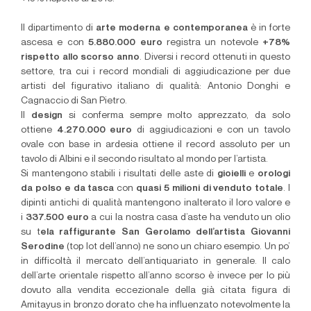
Il dipartimento di
arte moderna e contemporanea
è in forte
ascesa e con
5.880.000 euro
registra un notevole
+78%
rispetto allo scorso anno
. Diversi i record ottenuti in questo
settore, tra cui i record mondiali di aggiudicazione per due
artisti del figurativo italiano di qualità: Antonio Donghi e
Cagnaccio di San Pietro.
Il
design
si conferma sempre molto apprezzato, da solo
ottiene
4.270.000 euro
di aggiudicazioni e con un tavolo
ovale con base in ardesia ottiene il record assoluto per un
tavolo di Albini e il secondo risultato al mondo per l’artista.
Si mantengono stabili i risultati delle aste di
gioielli
e
orologi
da polso e da tasca
con
quasi 5 milioni di venduto totale
. I
dipinti antichi di qualità mantengono inalterato il loro valore e
i
337.500 euro
a cui la nostra casa d’aste ha venduto un olio
su t
ela raffigurante San Gerolamo dell’artista Giovanni
Serodine
(top lot dell’anno) ne sono un chiaro esempio. Un po’
in difficoltà il mercato dell’antiquariato in generale. Il calo
dell’arte orientale rispetto all’anno scorso è invece per lo più
dovuto alla vendita eccezionale della già citata figura di
Amitayus in bronzo dorato che ha influenzato notevolmente la