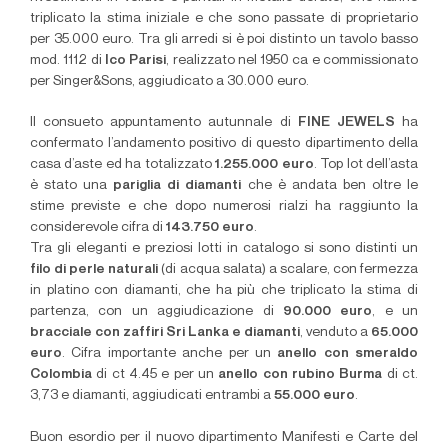
triplicato la stima iniziale e che sono passate di proprietario
per 35.000 euro. Tra gli arredi si è poi distinto un tavolo basso
mod. 1112 di
Ico Parisi
, realizzato nel 1950 ca e commissionato
per Singer&Sons, aggiudicato a 30.000 euro.
Il consueto appuntamento autunnale di
FINE JEWELS
ha
confermato l’andamento positivo di questo dipartimento della
casa d’aste ed ha totalizzato
1.255.000 euro
. Top lot dell’asta
è stato una
pariglia di diamanti
che è andata ben oltre le
stime previste e che dopo numerosi rialzi ha raggiunto la
considerevole cifra di
143.750 euro
.
Tra gli eleganti e preziosi lotti in catalogo si sono distinti un
filo di perle naturali
(di acqua salata) a scalare, con fermezza
in platino con diamanti, che ha più che triplicato la stima di
partenza, con un aggiudicazione di
90.000 euro
, e un
bracciale con zaffiri Sri Lanka e diamanti
, venduto a
65.000
euro
. Cifra importante anche per un
anello con smeraldo
Colombia
di ct 4.45 e per un
anello con rubino Burma
di ct.
3,73 e diamanti, aggiudicati entrambi a
55.000 euro
.
Buon esordio per il nuovo dipartimento Manifesti e Carte del