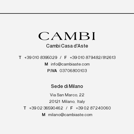
Cambi Casa d'Aste
T
+39 010 8395029
/
F
+39 010 879482/812613
M
info@cambiaste.com
P.IVA
03706800103
Sede di Milano
Via San Marco, 22
20121
Milano
,
Italy
T
+39 02 36590462
/
F
+39 02 87240060
M
milano@cambiaste.com