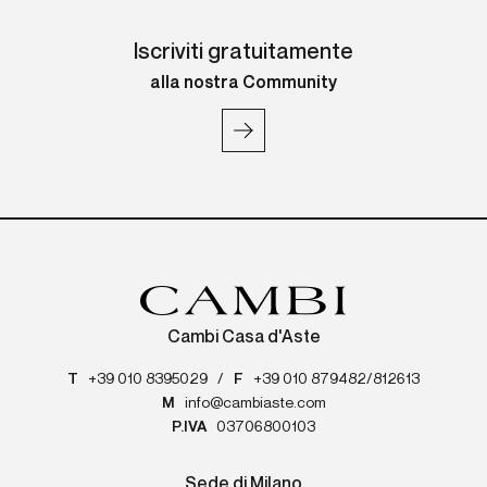
Iscriviti gratuitamente
alla nostra Community
Cambi Casa d'Aste
T
+39 010 8395029
/
F
+39 010 879482/812613
M
info@cambiaste.com
P.IVA
03706800103
Sede di Milano