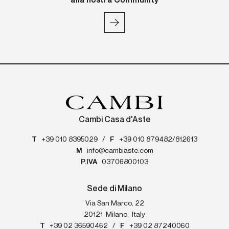
alla nostra Community
Cambi Casa d'Aste
T
+39 010 8395029
/
F
+39 010 879482/812613
M
info@cambiaste.com
P.IVA
03706800103
Sede di Milano
Via San Marco, 22
20121
Milano
,
Italy
T
+39 02 36590462
/
F
+39 02 87240060