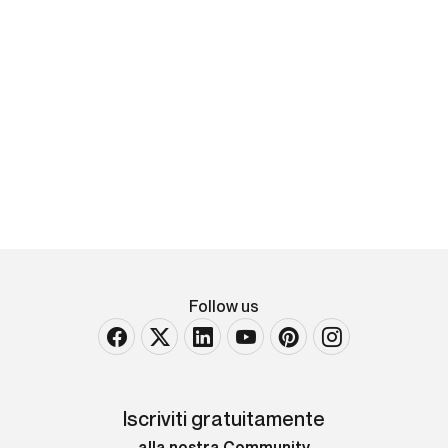
L’alicorno. Discorso dell’eccellente medico et
filosofo...nella quale si tratta della natura
dell’alicorno, [..]
In-4°. Rilegatura in cartoncino alla rustica con
rinforzo al dorso. Piatto anteriore parzialmente
staccato. Ex libris e [..]
VENDUTO
Follow us
Iscriviti gratuitamente