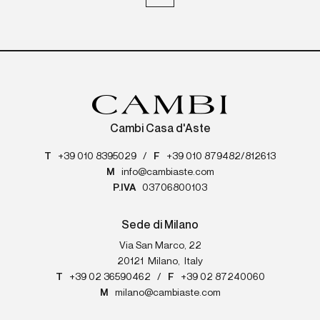
Cambi Casa d'Aste
T
+39 010 8395029
/
F
+39 010 879482/812613
M
info@cambiaste.com
P.IVA
03706800103
Sede di Milano
Via San Marco, 22
20121
Milano
,
Italy
T
+39 02 36590462
/
F
+39 02 87240060
M
milano@cambiaste.com