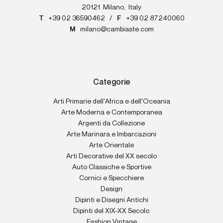
20121
Milano
,
Italy
T
+39 02 36590462
/
F
+39 02 87240060
M
milano@cambiaste.com
Categorie
Arti Primarie dell'Africa e dell'Oceania
Arte Moderna e Contemporanea
Argenti da Collezione
Arte Marinara e Imbarcazioni
Arte Orientale
Arti Decorative del XX secolo
Auto Classiche e Sportive
Cornici e Specchiere
Design
Dipinti e Disegni Antichi
Dipinti del XIX-XX Secolo
Fashion Vintage