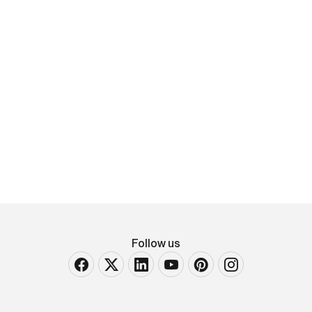
D’aprés Firmin Bouisset
D’aprés Firmin Bouisset LU BISCUITS
Affisso originale, 1915 ca. Litografia, Daude Frères.
Cm 185x120. QUALITÁ: A-. Insignificanti difetti ai
margini, esemplare [..]
VENDUTO
Follow us