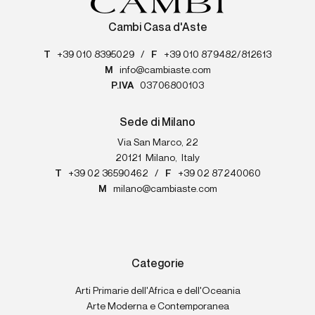
Cambi Casa d'Aste
T
+39 010 8395029
/
F
+39 010 879482/812613
M
info@cambiaste.com
P.IVA
03706800103
Sede di Milano
Via San Marco, 22
20121
Milano
,
Italy
T
+39 02 36590462
/
F
+39 02 87240060
M
milano@cambiaste.com
Categorie
Arti Primarie dell'Africa e dell'Oceania
Arte Moderna e Contemporanea