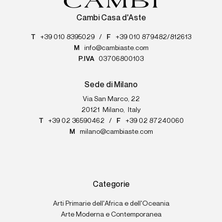
Cambi Casa d'Aste
T
+39 010 8395029
/
F
+39 010 879482/812613
M
info@cambiaste.com
P.IVA
03706800103
Sede di Milano
Via San Marco, 22
20121
Milano
,
Italy
T
+39 02 36590462
/
F
+39 02 87240060
M
milano@cambiaste.com
Categorie
Arti Primarie dell'Africa e dell'Oceania
Arte Moderna e Contemporanea