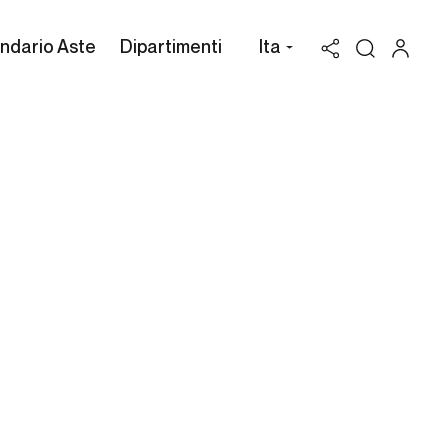
ndario Aste
Dipartimenti
Ita
Valutazione Jules Chéret
Possiedi un'opera di Jules
Chéret da vendere? Richiedi una
stima gratuita e confidenziale.
Cambi Casa d'Aste può assisterti attraverso
l'intero processo di vendita all'asta dei beni in
tuo possesso, per valorizzarli al massimo.
RICHIEDI UNA VALUTAZIONE