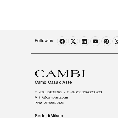
Follow us
Cambi Casa d'Aste
T
+39 010 8395029
/
F
+39 010 879482/812613
M
info@cambiaste.com
P.IVA
03706800103
Sede di Milano