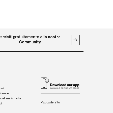
Iscriviti gratuitamente
alla nostra
Community
iosi
 Stampe
orcellane Antiche
Mappa del sito
di