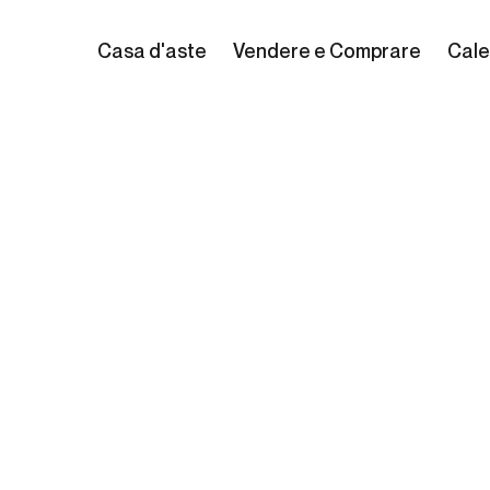
Casa d'aste
Vendere e Comprare
Cale
s Chéret
2)