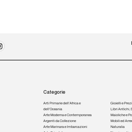
Categorie
Arti Primarie dell'Africa e
Gioielli e Prez
dell'Oceania
Libri Antichi,
Arte Moderna e Contemporanea
Maioliche e P
Argenti da Collezione
Mobili ed Arre
Arte Marinara e Imbarcazioni
Naturalia