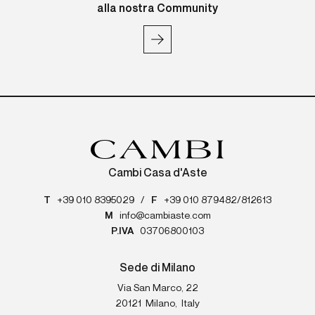
alla nostra Community
Cambi Casa d'Aste
T
+39 010 8395029
/
F
+39 010 879482/812613
M
info@cambiaste.com
P.IVA
03706800103
Sede di Milano
Via San Marco, 22
20121
Milano
,
Italy