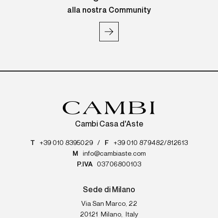
alla nostra Community
Cambi Casa d'Aste
T
+39 010 8395029
/
F
+39 010 879482/812613
M
info@cambiaste.com
P.IVA
03706800103
Sede di Milano
Via San Marco, 22
20121
Milano
,
Italy