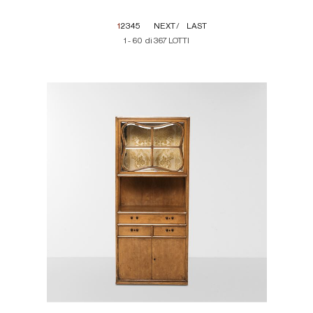
1
2
3
4
5
NEXT
LAST
1 - 60 di 367 LOTTI