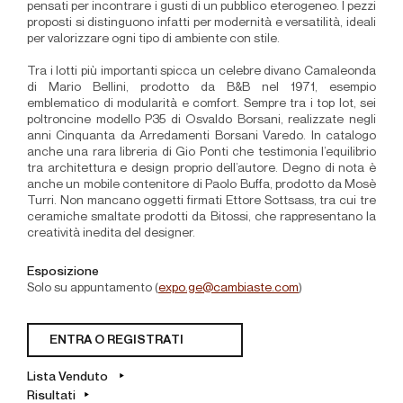
pensati per incontrare i gusti di un pubblico eterogeneo. I pezzi
proposti si distinguono infatti per modernità e versatilità, ideali
per valorizzare ogni tipo di ambiente con stile.
Tra i lotti più importanti spicca un celebre divano Camaleonda
di Mario Bellini, prodotto da B&B nel 1971, esempio
emblematico di modularità e comfort. Sempre tra i top lot, sei
poltroncine modello P35 di Osvaldo Borsani, realizzate negli
anni Cinquanta da Arredamenti Borsani Varedo. In catalogo
anche una rara libreria di Gio Ponti che testimonia l’equilibrio
tra architettura e design proprio dell’autore. Degno di nota è
anche un mobile contenitore di Paolo Buffa, prodotto da Mosè
Turri. Non mancano oggetti firmati Ettore Sottsass, tra cui tre
ceramiche smaltate prodotti da Bitossi, che rappresentano la
creatività inedita del designer.
Esposizione
Solo su appuntamento (
expo.ge@cambiaste.com
)
ENTRA O REGISTRATI
Lista Venduto
Risultati