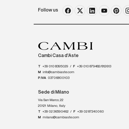
Follow us
Cambi Casa d'Aste
T
+39 010 8395029
/
F
+39 010 879482/812613
M
info@cambiaste.com
P.IVA
03706800103
Sede di Milano
Via San Marco, 22
20121
Milano
,
Italy
T
+39 02 36590462
/
F
+39 02 87240060
M
milano@cambiaste.com