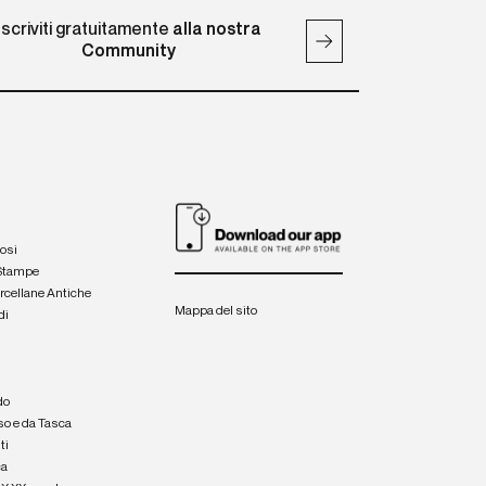
Iscriviti gratuitamente
alla nostra
Community
iosi
 Stampe
orcellane Antiche
Mappa del sito
di
a
e
do
so e da Tasca
ti
ca