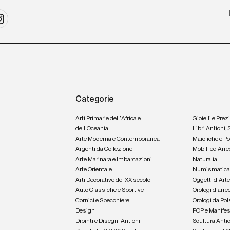
Categorie
Arti Primarie dell'Africa e
Gioielli e Prez
dell'Oceania
Libri Antichi,
Arte Moderna e Contemporanea
Maioliche e P
Argenti da Collezione
Mobili ed Arre
Arte Marinara e Imbarcazioni
Naturalia
Arte Orientale
Numismatic
Arti Decorative del XX secolo
Oggetti d'Art
Auto Classiche e Sportive
Orologi d'arre
Cornici e Specchiere
Orologi da Pol
Design
POP e Manifes
Dipinti e Disegni Antichi
Scultura Anti