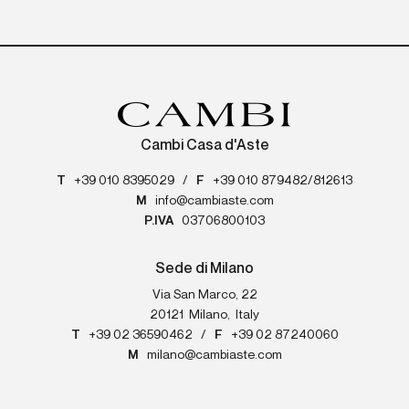
Cambi Casa d'Aste
T
+39 010 8395029
/
F
+39 010 879482/812613
M
info@cambiaste.com
P.IVA
03706800103
Sede di Milano
Via San Marco, 22
20121
Milano
,
Italy
T
+39 02 36590462
/
F
+39 02 87240060
M
milano@cambiaste.com