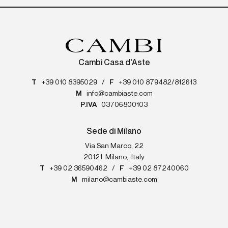
Cambi Casa d'Aste
T
+39 010 8395029
/
F
+39 010 879482/812613
M
info@cambiaste.com
P.IVA
03706800103
Sede di Milano
Via San Marco, 22
20121
Milano
,
Italy
T
+39 02 36590462
/
F
+39 02 87240060
M
milano@cambiaste.com