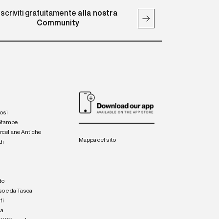
Iscriviti gratuitamente
alla nostra
Community
iosi
 Stampe
orcellane Antiche
Mappa del sito
di
a
e
do
so e da Tasca
ti
ca