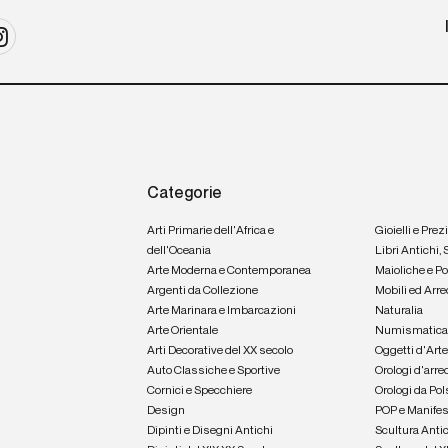
Categorie
Arti Primarie dell'Africa e
Gioielli e Prez
dell'Oceania
Libri Antichi,
Arte Moderna e Contemporanea
Maioliche e P
Argenti da Collezione
Mobili ed Arre
Arte Marinara e Imbarcazioni
Naturalia
Arte Orientale
Numismatic
Arti Decorative del XX secolo
Oggetti d'Art
Auto Classiche e Sportive
Orologi d'arre
Cornici e Specchiere
Orologi da Pol
Design
POP e Manifes
Dipinti e Disegni Antichi
Scultura Anti