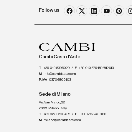
Follow us
Cambi Casa d'Aste
T
+39 010 8395029
/
F
+39 010 879482/812613
M
info@cambiaste.com
P.IVA
03706800103
Sede di Milano
Via San Marco, 22
20121
Milano
,
Italy
T
+39 02 36590462
/
F
+39 02 87240060
M
milano@cambiaste.com