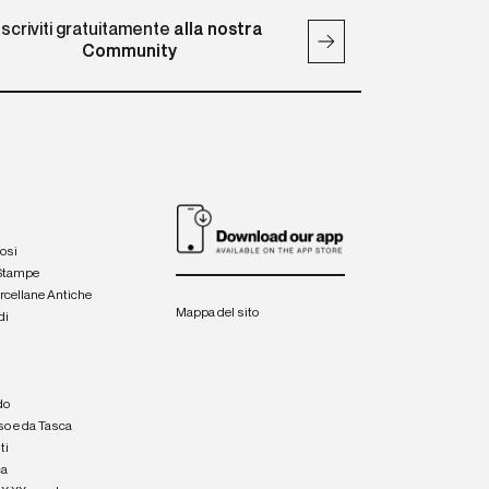
Iscriviti gratuitamente
alla nostra
Community
iosi
 Stampe
orcellane Antiche
Mappa del sito
di
a
e
do
so e da Tasca
ti
ca