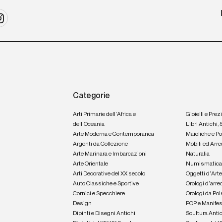
Categorie
Arti Primarie dell'Africa e
Gioielli e Prez
dell'Oceania
Libri Antichi,
Arte Moderna e Contemporanea
Maioliche e P
Argenti da Collezione
Mobili ed Arre
Arte Marinara e Imbarcazioni
Naturalia
Arte Orientale
Numismatic
Arti Decorative del XX secolo
Oggetti d'Art
Auto Classiche e Sportive
Orologi d'arre
Cornici e Specchiere
Orologi da Pol
Design
POP e Manifes
Dipinti e Disegni Antichi
Scultura Anti