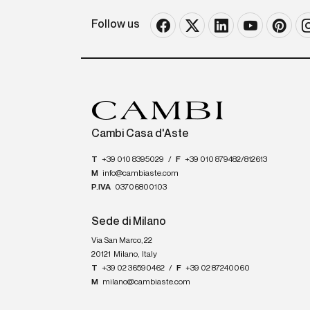
Follow us
Cambi Casa d'Aste
T
+39 010 8395029
/
F
+39 010 879482/812613
M
info@cambiaste.com
P.IVA
03706800103
Sede di Milano
Via San Marco, 22
20121
Milano
,
Italy
T
+39 02 36590462
/
F
+39 02 87240060
M
milano@cambiaste.com