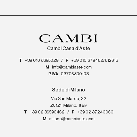
Cambi Casa d'Aste
T
+39 010 8395029
/
F
+39 010 879482/812613
M
info@cambiaste.com
P.IVA
03706800103
Sede di Milano
Via San Marco, 22
20121
Milano
,
Italy
T
+39 02 36590462
/
F
+39 02 87240060
M
milano@cambiaste.com