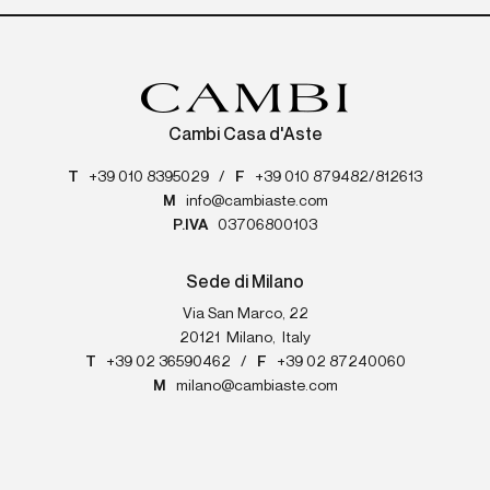
Cambi Casa d'Aste
T
+39 010 8395029
/
F
+39 010 879482/812613
M
info@cambiaste.com
P.IVA
03706800103
Sede di Milano
Via San Marco, 22
20121
Milano
,
Italy
T
+39 02 36590462
/
F
+39 02 87240060
M
milano@cambiaste.com