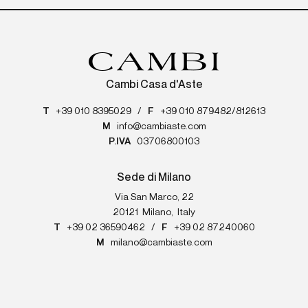
Cambi Casa d'Aste
T
+39 010 8395029
/
F
+39 010 879482/812613
M
info@cambiaste.com
P.IVA
03706800103
Sede di Milano
Via San Marco, 22
20121
Milano
,
Italy
T
+39 02 36590462
/
F
+39 02 87240060
M
milano@cambiaste.com