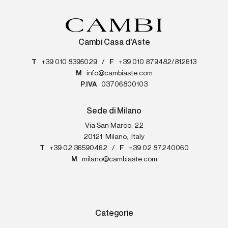
Cambi Casa d'Aste
T
+39 010 8395029
/
F
+39 010 879482/812613
M
info@cambiaste.com
P.IVA
03706800103
Sede di Milano
Via San Marco, 22
20121
Milano
,
Italy
T
+39 02 36590462
/
F
+39 02 87240060
M
milano@cambiaste.com
Categorie