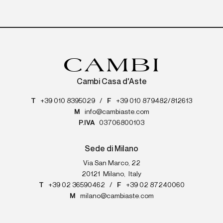
Cambi Casa d'Aste
T
+39 010 8395029
/
F
+39 010 879482/812613
M
info@cambiaste.com
P.IVA
03706800103
Sede di Milano
Via San Marco, 22
20121
Milano
,
Italy
T
+39 02 36590462
/
F
+39 02 87240060
M
milano@cambiaste.com