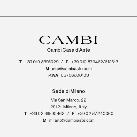
Cambi Casa d'Aste
T
+39 010 8395029
/
F
+39 010 879482/812613
M
info@cambiaste.com
P.IVA
03706800103
Sede di Milano
Via San Marco, 22
20121
Milano
,
Italy
T
+39 02 36590462
/
F
+39 02 87240060
M
milano@cambiaste.com