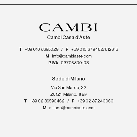
Cambi Casa d'Aste
T
+39 010 8395029
/
F
+39 010 879482/812613
M
info@cambiaste.com
P.IVA
03706800103
Sede di Milano
Via San Marco, 22
20121
Milano
,
Italy
T
+39 02 36590462
/
F
+39 02 87240060
M
milano@cambiaste.com