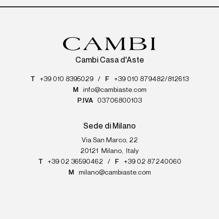
Cambi Casa d'Aste
T
+39 010 8395029
/
F
+39 010 879482/812613
M
info@cambiaste.com
P.IVA
03706800103
Sede di Milano
Via San Marco, 22
20121
Milano
,
Italy
T
+39 02 36590462
/
F
+39 02 87240060
M
milano@cambiaste.com