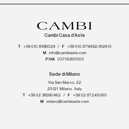
Cambi Casa d'Aste
T
+39 010 8395029
/
F
+39 010 879482/812613
M
info@cambiaste.com
P.IVA
03706800103
Sede di Milano
Via San Marco, 22
20121
Milano
,
Italy
T
+39 02 36590462
/
F
+39 02 87240060
M
milano@cambiaste.com