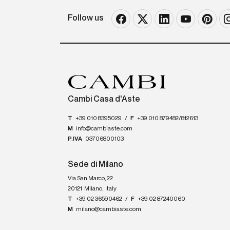
Follow us
Cambi Casa d'Aste
T
+39 010 8395029
/
F
+39 010 879482/812613
M
info@cambiaste.com
P.IVA
03706800103
Sede di Milano
Via San Marco, 22
20121
Milano
,
Italy
T
+39 02 36590462
/
F
+39 02 87240060
M
milano@cambiaste.com