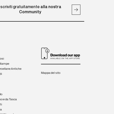
Iscriviti gratuitamente
alla nostra
Community
iosi
 Stampe
orcellane Antiche
Mappa del sito
di
a
e
do
so e da Tasca
ti
ca