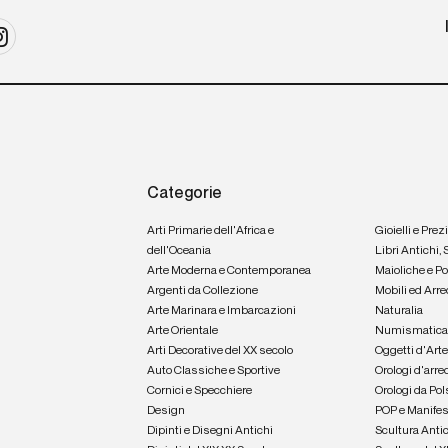
Categorie
Arti Primarie dell'Africa e
Gioielli e Prez
dell'Oceania
Libri Antichi,
Arte Moderna e Contemporanea
Maioliche e P
Argenti da Collezione
Mobili ed Arre
Arte Marinara e Imbarcazioni
Naturalia
Arte Orientale
Numismatic
Arti Decorative del XX secolo
Oggetti d'Art
Auto Classiche e Sportive
Orologi d'arre
Cornici e Specchiere
Orologi da Pol
Design
POP e Manifes
Dipinti e Disegni Antichi
Scultura Anti