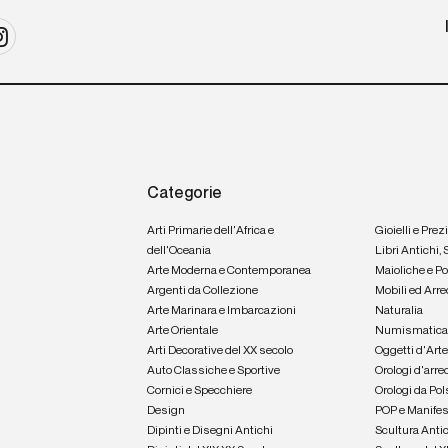
Categorie
Arti Primarie dell'Africa e
Gioielli e Prez
dell'Oceania
Libri Antichi,
Arte Moderna e Contemporanea
Maioliche e P
Argenti da Collezione
Mobili ed Arre
Arte Marinara e Imbarcazioni
Naturalia
Arte Orientale
Numismatic
Arti Decorative del XX secolo
Oggetti d'Art
Auto Classiche e Sportive
Orologi d'arre
Cornici e Specchiere
Orologi da Pol
Design
POP e Manifes
Dipinti e Disegni Antichi
Scultura Anti