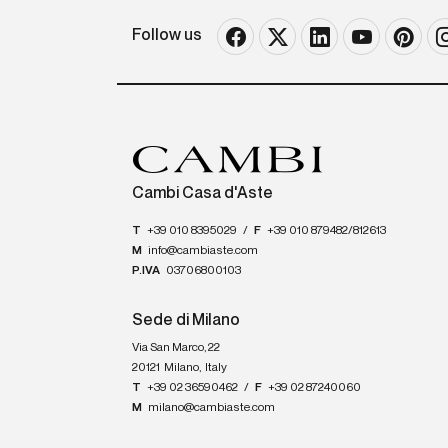
Follow us
Cambi Casa d'Aste
T
+39 010 8395029
/
F
+39 010 879482/812613
M
info@cambiaste.com
P.IVA
03706800103
Sede di Milano
Via San Marco, 22
20121
Milano
,
Italy
T
+39 02 36590462
/
F
+39 02 87240060
M
milano@cambiaste.com