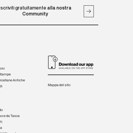
Iscriviti gratuitamente
alla nostra
Community
iosi
 Stampe
orcellane Antiche
Mappa del sito
di
a
e
do
so e da Tasca
ti
ca