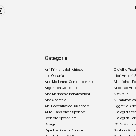
Categorie
Arti Primarie dell'Africa e
Gioielli e Prez
dell'Oceania
Libri Antichi,
Arte Moderna e Contemporanea
Maioliche e P
Argenti da Collezione
Mobili ed Arre
Arte Marinara e Imbarcazioni
Naturalia
Arte Orientale
Numismatic
Arti Decorative del XX secolo
Oggetti d'Art
Auto Classiche e Sportive
Orologi d'arre
Cornici e Specchiere
Orologi da Pol
Design
POP e Manifes
Dipinti e Disegni Antichi
Scultura Anti