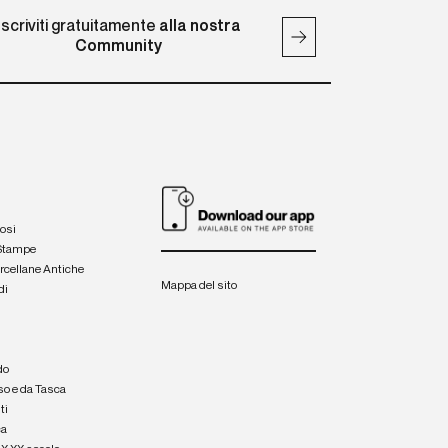
Iscriviti gratuitamente
alla nostra
Community
iosi
 Stampe
orcellane Antiche
Mappa del sito
di
a
e
do
so e da Tasca
ti
ca