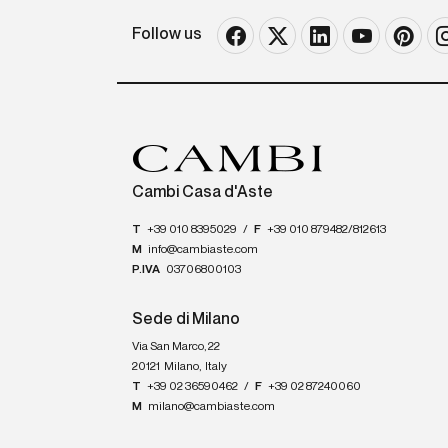
Follow us
Cambi Casa d'Aste
T
+39 010 8395029
/
F
+39 010 879482/812613
M
info@cambiaste.com
P.IVA
03706800103
Sede di Milano
Via San Marco, 22
20121
Milano
,
Italy
T
+39 02 36590462
/
F
+39 02 87240060
M
milano@cambiaste.com